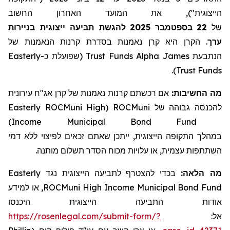
הייצוגית"), את המועד האחרון החשוב
להגשת תביעה ייצוגית בניירות
2025
בספטמבר
22
של
הקרן היא קרן נאמנות בסדרת קרנות הנאמנות של
.
ערך
Easterly
(שפועלת כ-
Trust
Funds
Alpha
הנתבעת James
).
Trust
Funds
מה החשיבות:
אם רכשתם
קרנות נאמנות של קרן אג"ח עירונית
Easterly ROCMuni High
(
ROCMuni
להכנסה גבוהה של
)
Income Municipal Bond Fund
במהלך התקופה הייצוגית, ייתכן שאתם זכאים לפיצוי ללא דמי
השתתפות עצמית, או עלויות מכוח הסדר תשלום מותנה.
Easterly
בכדי להצטרף לתביעה הייצוגית נגד
מה הלאה:
, או למידע
ROCMuni High Income Municipal Bond Fund
אודות התביעה הייצוגית היכנסו
https://rosenlegal.com/submit-form/?
אל: