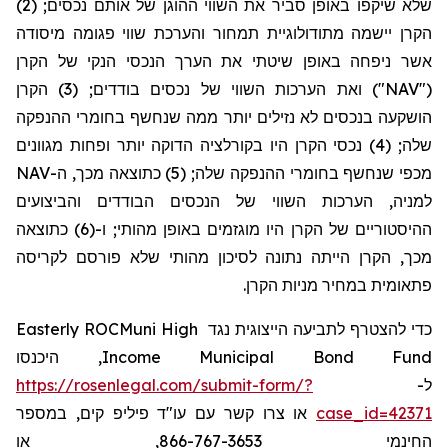
שלא שיקפו באופן סביר את השווי ההוגן של אותם נכסים; (2)
הקרן יישמה מתודולוגיית תמחור והערכת שווי פגומה מיסודה
אשר ניפחה באופן שיטתי את הערך
הנכסי
הנקי של הקרן
("NAV") ואת הערכות השווי של נכסים בודדים; (3) הקרן
הושקעה בנכסים לא נזילים יותר ממה שנחשף בחומרי ההנפקה
שלה; (4) נכסי הקרן היו בקורלציה הדוקה יותר ופחות מגוונים
מכפי שנחשף בחומרי ההנפקה שלה; (5) כתוצאה מכך, ה-NAV
למניה, הערכות
השווי של הנכסים הבודדים והביצועים
ההיסטוריים של הקרן היו מוגזמים באופן מהותי; ו-(6) כתוצאה
מכך, הקרן הייתה נתונה לסיכון מהותי שלא פורסם לקריסה
פתאומית במחיר מניות הקרן.
Easterly ROCMuni High
כדי להצטרף לתביעה הייצוגית נגד
, היכנסו
Income Municipal Bond Fund
https://rosenlegal.com/submit-form/?
ל-
או צרו קשר עם עו"ד פיליפ קים, במספר
case_id=42371
החינמי 866-767-3653, או