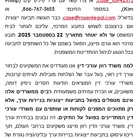
Phillip
, או צרו קשר עם עו"ד פיליפ קים (
case_id=42371
), במספר החינמי 866-767-3653, או
Kim
. כבר הוגשה תביעה ייצוגית.
case@rosenlegal.com
בדוא"ל:
אם ברצונכם לשמש כתובע המרכזי, עליכם לעתור לבית
תובע
.
בספטמבר 2025
22
עד ולא יאוחר מתאריך
המשפט
מרכזי הוא גורם מייצג, הפועל בשמם של כל השותפים לתביעה
בכל הנוגע לניהול ההתדיינות המשפטית.
למה משרד רוזן עורכי דין:
אנו מעודדים את המשקיעים לבחור
עורך דין ראוי, בעל עבר של הצלחות מובילות. לעיתים קרובות,
משרדי עורכי דין המוציאים הודעות חסרים ניסיון דומה,
משאבים, או הכרת עמיתים משמעותית.
רבים ממשרדים אלה
אינם מטפלים בפועל בתביעות ייצוגיות בניירות ערך, אלא
רק מתווכים המפנים לקוחות או שותפים עם משרדי עורכי
דין המתדיינים בפועל על התיקים.
היו נבונים בבחירת עורך
דין. משרד עורכי הדין רוזן מייצג משקיעים ברחבי העולם, תוך
ריכוז עיסוקו בתביעות ייצוגיות בניירות ערך ובליטיגציה נגזרת של