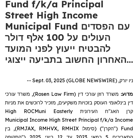
Fund f/k/a Principal
Street High Income
Municipal Fund עם הפסדים
העולים על 100 אלף דולר
להבטיח ייעוץ לפני המועד
האחרון החשוב בתביעה ייצוגי…
ניו יורק, Sept. 03, 2025 (GLOBE NEWSWIRE) --
), משרד עורכי
Rosen Law Firm
משרד רוזן עורכי דין (
מדוע:
דין בינלאומי העוסק בזכויות משקיעים, מזכיר לרוכשים את
מניות
High
ROCMuni
Easterly
העירונית
האג"ח
קרן
Municipal
Income
High
Street
Principal
f/k/a
Income
בין
("הקרן") (סימול: RMJAX, RMHVX, RMHIX),
Fund
("התקופה
2025
ביוני
12
עד
2023
במאי
5
התאריכים