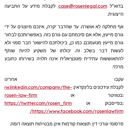
לקבלת מידע על התביעה
case@rosenlegal.com
בדוא"ל
הייצוגית.
אף מחלקה לא אושרה. עד שהדבר יקרה, אינכם מיוצגים על ידי
גורם מייעץ, אלא אם סיכמתם עם גורם כזה. באפשרותכם לבחור
גורם מייעץ מטעמכם. כמו כן, ביכולתכם להישאר חבר סמוי ולא
לעשות דבר בשלב זה. יכולתו של משקיע להיות שותף
להתאוששות עתידית פוטנציאלית אינה תלויה בשירותו כתובע
מרכזי.
עקבו אחרינו
/www.linkedin.com/company/the-
:
בלינקדאין
עידכונים
לקבלת
rosen-law-firm
או
בטוויטר
:
https://twitter.com/rosen_firm
או
בפייסבוק
:
https://www.facebook.com/rosenlawfirm/
פרסומי עורכי דין: תוצאות קודמות אינן מבטיחות תוצאה דומה.