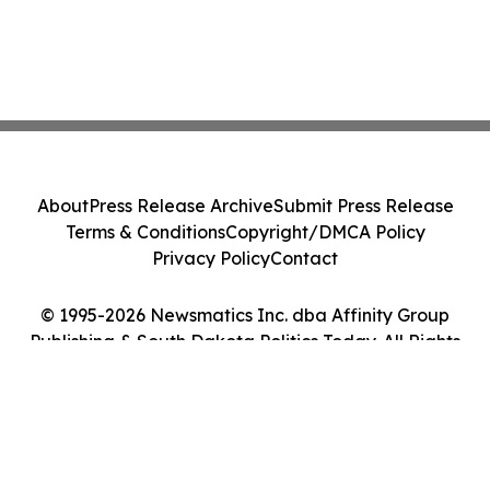
About
Press Release Archive
Submit Press Release
Terms & Conditions
Copyright/DMCA Policy
Privacy Policy
Contact
© 1995-2026 Newsmatics Inc. dba Affinity Group
Publishing & South Dakota Politics Today. All Rights
Reserved.
Cookie Settings / Your Privacy Choices