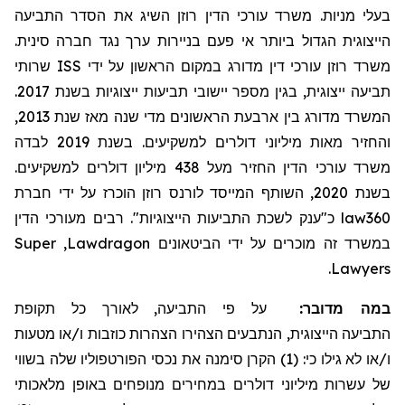
בעלי מניות. משרד עורכי הדין רוזן השיג את הסדר התביעה
הייצוגית הגדול ביותר אי פעם בניירות ערך נגד חברה סינית.
שרותי
ISS
משרד רוזן עורכי דין מדורג במקום הראשון על ידי
תביעה ייצוגית, בגין מספר יישובי תביעות ייצוגיות בשנת 2017.
המשרד מדורג בין ארבעת הראשונים מדי שנה מאז שנת 2013,
והחזיר מאות מיליוני דולרים למשקיעים. בשנת 2019 לבדה
משרד עורכי הדין החזיר
מעל
438 מיליון דולרים למשקיעים.
בשנת 2020, השותף המייסד לורנס רוזן הוכרז על ידי חברת
מעורכי הדין
כ"ענק לשכת התביעות הייצוגיות". רבים
law360
Super
,
Lawdragon
במשרד זה מוכרים על ידי הביטאונים
.
Lawyers
במה מדובר:
על פי התביעה, לאורך כל תקופת
התביעה
הייצוגית, הנתבעים הצהירו הצהרות כוזבות ו/או מטעות
ו/או לא גילו כי: (1) הקרן סימנה את נכסי הפורטפוליו שלה בשווי
של עשרות מיליוני דולרים במחירים מנופחים באופן מלאכותי